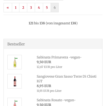
«
1
2
3
4
5
6
121
bis
138
(von insgesamt
138
)
Bestseller
Sabinata Primavera -vegan-
9,50 EUR
12,67 EUR pro Liter
Sangiovese Gran Sasso Terre Di Chieti
IGT
8,95 EUR
11,93 EUR pro Liter
Sabinata Rosato -vegan-
9,50 EUR