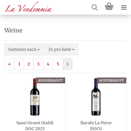
Weine
Sortieren nach
pro Seite
Sortieren nach
24 pro Seite
«
1
2
3
4
5
6
AUSVERKAUFT
AUSVERKAUFT
Sassi Grossi Gialdi
Barolo La Pieve
DOC 2023
DOCG