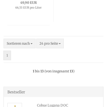
49,90 EUR
66,53 EUR pro Liter
Sortieren nach
pro Seite
Sortieren nach
24 pro Seite
1
1
bis
13
(von insgesamt
13
)
Bestseller
Cobue Lugana DOC