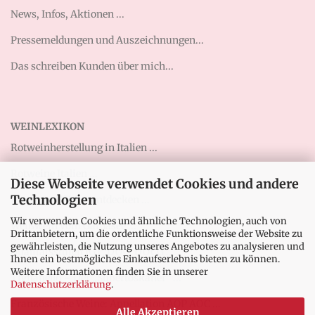
News, Infos, Aktionen ...
Pressemeldungen und Auszeichnungen...
Das schreiben Kunden über mich...
WEINLEXIKON
Rotweinherstellung in Italien ...
Rotweine Italien ...
Diese Webseite verwendet Cookies und andere
Technologien
Abruzzen-Weine entdecken ...
Wir verwenden Cookies und ähnliche Technologien, auch von
Weißwein vom Gardasee ...
Drittanbietern, um die ordentliche Funktionsweise der Website zu
gewährleisten, die Nutzung unseres Angebotes zu analysieren und
Qualitätsstufen IGT, DOC, DOCG ...
Ihnen ein bestmögliches Einkaufserlebnis bieten zu können.
Weitere Informationen finden Sie in unserer
Tignanello – Der „Supertoskaner“ ...
Datenschutzerklärung
.
Französische Weine: Appellation AOP AOC ...
Alle Akzeptieren