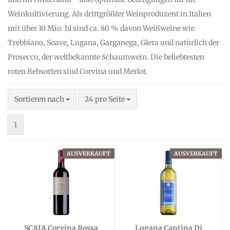
Weinkultivierung. Als drittgrößter Weinproduzent in Italien
mit über 10 Mio. hl sind ca. 80 % davon Weißweine wie
Trebbiano, Soave, Lugana, Garganega, Glera und natürlich der
Prosecco, der weltbekannte Schaumwein. Die beliebtesten
roten Rebsorten sind Corvina und Merlot.
Sortieren nach
pro Seite
Sortieren nach
24 pro Seite
1
AUSVERKAUFT
AUSVERKAUFT
SCAIA Corvina Rossa
Lugana Cantina Di