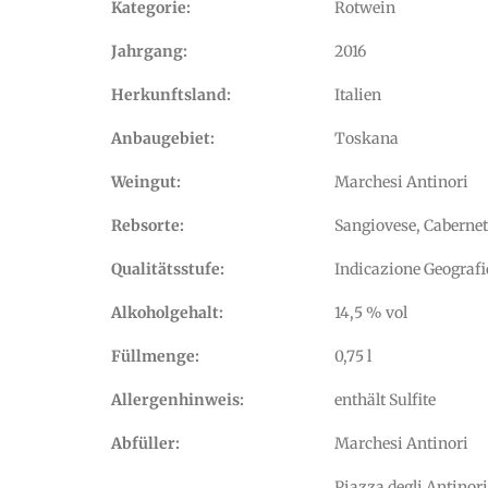
Kategorie:
Rotwein
Jahrgang:
2016
Herkunftsland:
Italien
Anbaugebiet:
Toskana
Weingut:
Marchesi Antinori
Rebsorte:
Sangiovese, Cabernet
Qualitätsstufe:
Indicazione Geografi
Alkoholgehalt:
14,5 % vol
Füllmenge:
0,75 l
Allergenhinweis:
enthält Sulfite
Abfüller:
Marchesi Antinori
Piazza degli Antinori