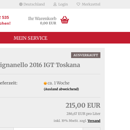
Deutschland
Login
Merkzettel
2 535
Ihr Warenkorb
schen!
0,00 EUR
MEIN SERVICE
AUSVERKAUFT
ignanello 2016 IGT Toskana
eferzeit:
ca. 1 Woche
(Ausland abweichend)
215,00 EUR
286,67 EUR pro Liter
inkl. 19% MwSt. zzgl.
Versand