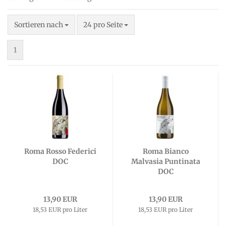
Sortieren nach
pro Seite
Sortieren nach
24 pro Seite
1
Roma Rosso Federici
Roma Bianco
DOC
Malvasia Puntinata
DOC
13,90 EUR
13,90 EUR
18,53 EUR pro Liter
18,53 EUR pro Liter