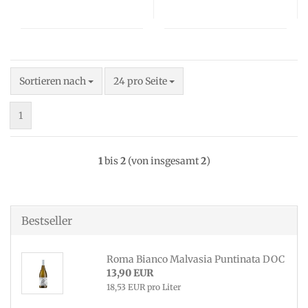
Sortieren nach
pro Seite
Sortieren nach
24 pro Seite
1
1
bis
2
(von insgesamt
2
)
Bestseller
Roma Bianco Malvasia Puntinata DOC
13,90 EUR
18,53 EUR pro Liter