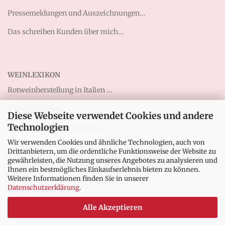
Pressemeldungen und Auszeichnungen...
Das schreiben Kunden über mich...
WEINLEXIKON
Rotweinherstellung in Italien ...
Rotweine Italien ...
Diese Webseite verwendet Cookies und andere
Technologien
Abruzzen-Weine entdecken ...
Wir verwenden Cookies und ähnliche Technologien, auch von
Weißwein vom Gardasee ...
Drittanbietern, um die ordentliche Funktionsweise der Website zu
gewährleisten, die Nutzung unseres Angebotes zu analysieren und
Qualitätsstufen IGT, DOC, DOCG ...
Ihnen ein bestmögliches Einkaufserlebnis bieten zu können.
Weitere Informationen finden Sie in unserer
Tignanello – Der „Supertoskaner“ ...
Datenschutzerklärung
.
Französische Weine: Appellation AOP AOC ...
Alle Akzeptieren