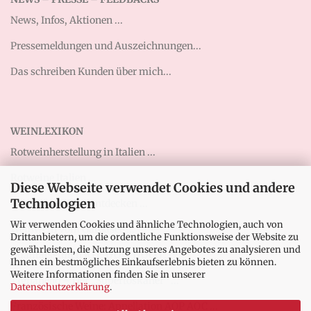
News, Infos, Aktionen ...
Pressemeldungen und Auszeichnungen...
Das schreiben Kunden über mich...
WEINLEXIKON
Rotweinherstellung in Italien ...
Rotweine Italien ...
Diese Webseite verwendet Cookies und andere
Technologien
Abruzzen-Weine entdecken ...
Wir verwenden Cookies und ähnliche Technologien, auch von
Weißwein vom Gardasee ...
Drittanbietern, um die ordentliche Funktionsweise der Website zu
gewährleisten, die Nutzung unseres Angebotes zu analysieren und
Qualitätsstufen IGT, DOC, DOCG ...
Ihnen ein bestmögliches Einkaufserlebnis bieten zu können.
Weitere Informationen finden Sie in unserer
Tignanello – Der „Supertoskaner“ ...
Datenschutzerklärung
.
Französische Weine: Appellation AOP AOC ...