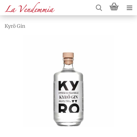
Kyrö Gin