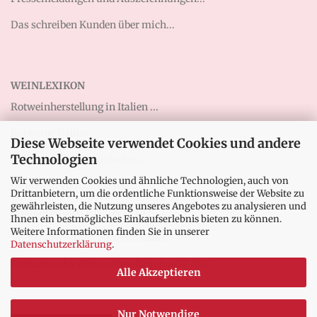
Das schreiben Kunden über mich...
WEINLEXIKON
Rotweinherstellung in Italien ...
Rotweine Italien ...
Diese Webseite verwendet Cookies und andere
Technologien
Abruzzen-Weine entdecken ...
Wir verwenden Cookies und ähnliche Technologien, auch von
Weißwein vom Gardasee ...
Drittanbietern, um die ordentliche Funktionsweise der Website zu
gewährleisten, die Nutzung unseres Angebotes zu analysieren und
Qualitätsstufen IGT, DOC, DOCG ...
Ihnen ein bestmögliches Einkaufserlebnis bieten zu können.
Weitere Informationen finden Sie in unserer
Tignanello – Der „Supertoskaner“ ...
Datenschutzerklärung
.
Französische Weine: Appellation AOP AOC ...
Alle Akzeptieren
Nur Notwendige